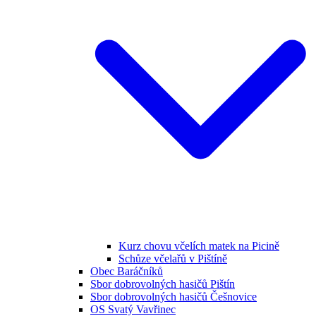
Kurz chovu včelích matek na Picině
Schůze včelařů v Pištíně
Obec Baráčníků
Sbor dobrovolných hasičů Pištín
Sbor dobrovolných hasičů Češnovice
OS Svatý Vavřinec