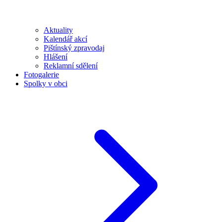
Aktuality
Kalendář akcí
Pištínský zpravodaj
Hlášení
Reklamní sdělení
Fotogalerie
Spolky v obci