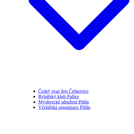
Český svaz žen Češnovice
Rybářský klub Pašice
Myslivecké sdružení Pištín
Včelařská organizace Pištín